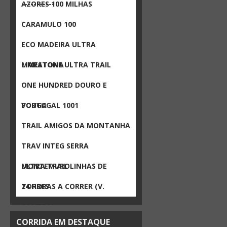
-----------
AZORES 100 MILHAS
CARAMULO 100
ECO MADEIRA ULTRA
MARATONA
LIMESTONE ULTRA TRAIL
ONE HUNDRED DOURO E
VOUGA
PORTUGAL 1001
TRAIL AMIGOS DA MONTANHA
TRAV INTEG SERRA
MONTEMURO
ULTRA TRAIL LINHAS DE
TORRES
24 HORAS A CORRER (V.
CAMBRA)
CORRIDA EM DESTAQUE