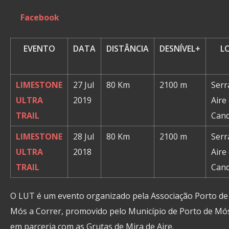
Facebook
EVENTO
DATA
DISTÂNCIA
DESNÍVEL+
L
LIMESTONE
27 Jul
80 Km
2100 m
Serr
ULTRA
2019
Aire
TRAIL
Cand
LIMESTONE
28 Jul
80 Km
2100 m
Serr
ULTRA
2018
Aire
TRAIL
Cand
O LUT é um evento organizado pela Associação Porto de
Mós a Correr, promovido pelo Município de Porto de Mó
em parceria com as Grutas de Mira de Aire.