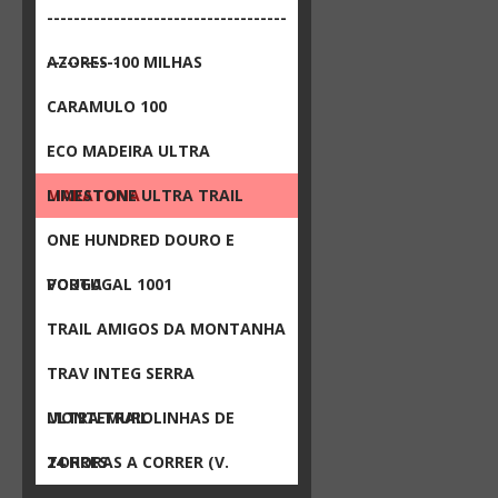
------------------------------------
-----------
AZORES 100 MILHAS
CARAMULO 100
ECO MADEIRA ULTRA
MARATONA
LIMESTONE ULTRA TRAIL
ONE HUNDRED DOURO E
VOUGA
PORTUGAL 1001
TRAIL AMIGOS DA MONTANHA
TRAV INTEG SERRA
MONTEMURO
ULTRA TRAIL LINHAS DE
TORRES
24 HORAS A CORRER (V.