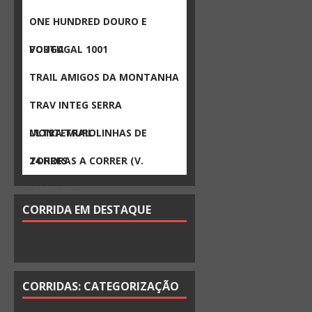
ONE HUNDRED DOURO E
VOUGA
PORTUGAL 1001
TRAIL AMIGOS DA MONTANHA
TRAV INTEG SERRA
MONTEMURO
ULTRA TRAIL LINHAS DE
TORRES
24 HORAS A CORRER (V.
CAMBRA)
CORRIDA EM DESTAQUE
CORRIDAS: CATEGORIZAÇÃO