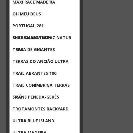
MAXI RACE MADEIRA
OH MEU DEUS
PORTUGAL 281
ULTRAMARATHON
SHARISH MONSARAZ NATUR
TRAIL
TERRA DE GIGANTES
TERRAS DO ANCIÃO ULTRA
TRAIL
TRAIL ABRANTES 100
TRAIL CONÍMBRIGA TERRAS
SICÓ
TRANS PENEDA-GERÊS
TROTAMONTES BACKYARD
ULTRA
ULTRA BLUE ISLAND
ULTRA MADEIRA