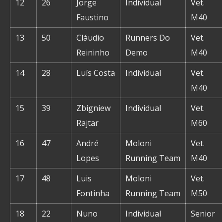
12
26
Jorge
Individual
Vet.
Faustino
M40
13
50
Cláudio
Runners Do
Vet.
Reininho
Demo
M40
14
28
Luís Costa
Individual
Vet.
M40
15
39
Zbigniew
Individual
Vet.
Rajtar
M60
16
47
André
Moloni
Vet.
Lopes
Running Team
M40
17
48
Luis
Moloni
Vet.
Fontinha
Running Team
M50
18
22
Nuno
Individual
Senior