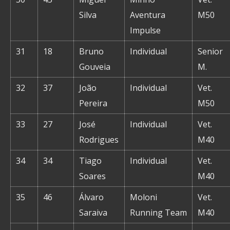
Silva
Aventura
M50
Impulse
31
18
Bruno
Individual
Senior
Gouveia
M.
32
37
João
Individual
Vet.
Pereira
M50
33
27
José
Individual
Vet.
Rodrigues
M40
34
34
Tiago
Individual
Vet.
Soares
M40
35
46
Álvaro
Moloni
Vet.
Saraiva
Running Team
M40