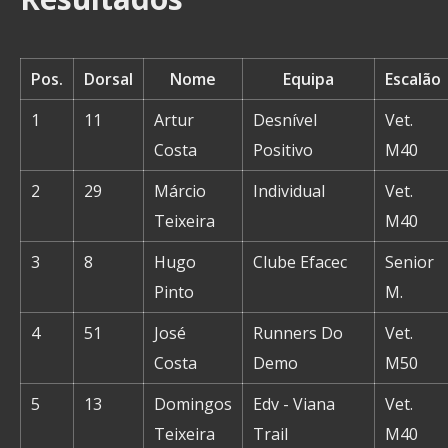
Pos.
Dorsal
Nome
Equipa
Escalão
1
11
Artur
Desnível
Vet.
Costa
Positivo
M40
2
29
Márcio
Individual
Vet.
Teixeira
M40
3
8
Hugo
Clube Efacec
Senior
Pinto
M.
4
51
José
Runners Do
Vet.
Costa
Demo
M50
5
13
Domingos
Edv - Viana
Vet.
Teixeira
Trail
M40