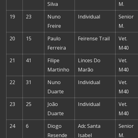
Silva
M.
19
23
Nuno
Individual
Senior
Freire
M.
20
15
Paulo
Feirense Trail
Vet.
Ferreira
M40
21
41
Filipe
Linces Do
Vet.
Martinho
Marão
M40
22
31
Nuno
Individual
Vet.
Duarte
M40
23
25
João
Individual
Vet.
Duarte
M40
24
6
Diogo
Adc Santa
Senior
Resende
Isabel
M.