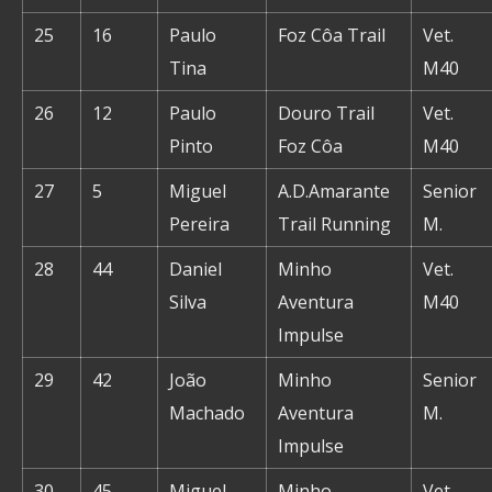
25
16
Paulo
Foz Côa Trail
Vet.
Tina
M40
26
12
Paulo
Douro Trail
Vet.
Pinto
Foz Côa
M40
27
5
Miguel
A.D.Amarante
Senior
Pereira
Trail Running
M.
28
44
Daniel
Minho
Vet.
Silva
Aventura
M40
Impulse
29
42
João
Minho
Senior
Machado
Aventura
M.
Impulse
30
45
Miguel
Minho
Vet.