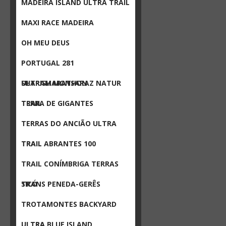
MADEIRA ISLAND ULTRA TRAIL
MAXI RACE MADEIRA
OH MEU DEUS
PORTUGAL 281
ULTRAMARATHON
SHARISH MONSARAZ NATUR
TRAIL
TERRA DE GIGANTES
TERRAS DO ANCIÃO ULTRA
TRAIL
TRAIL ABRANTES 100
TRAIL CONÍMBRIGA TERRAS
SICÓ
TRANS PENEDA-GERÊS
TROTAMONTES BACKYARD
ULTRA
ULTRA BLUE ISLAND