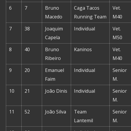
6
7
Bruno
Caga Tacos
Vet.
Macedo
Running Team
M40
7
38
Joaquim
Individual
Vet.
Capela
M50
8
40
Bruno
Kaninos
Vet.
Ribeiro
M40
9
20
Emanuel
Individual
Senior
Faim
M.
10
21
João Dinis
Individual
Senior
M.
11
52
João Silva
Team
Senior
Lantemil
M.