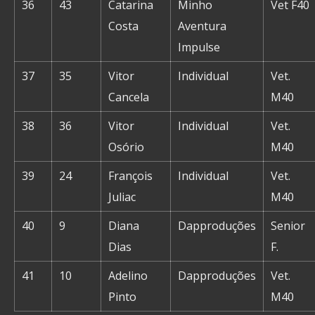
36
43
Catarina
Minho
Vet F40
Costa
Aventura
Impulse
37
35
Vitor
Individual
Vet.
Cancela
M40
38
36
Vitor
Individual
Vet.
Osório
M40
39
24
François
Individual
Vet.
Juliac
M40
40
9
Diana
Dapproduções
Senior
Dias
F.
41
10
Adelino
Dapproduções
Vet.
Pinto
M40