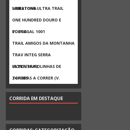
MARATONA
LIMESTONE ULTRA TRAIL
ONE HUNDRED DOURO E
VOUGA
PORTUGAL 1001
TRAIL AMIGOS DA MONTANHA
TRAV INTEG SERRA
MONTEMURO
ULTRA TRAIL LINHAS DE
TORRES
24 HORAS A CORRER (V.
CAMBRA)
CORRIDA EM DESTAQUE