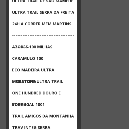
ULTRA TRAIL DE SÃO MAMEDE
ULTRA TRAIL SERRA DA FREITA
24H A CORRER MEM MARTINS
------------------------------------
-----------
AZORES 100 MILHAS
CARAMULO 100
ECO MADEIRA ULTRA
MARATONA
LIMESTONE ULTRA TRAIL
ONE HUNDRED DOURO E
VOUGA
PORTUGAL 1001
TRAIL AMIGOS DA MONTANHA
TRAV INTEG SERRA