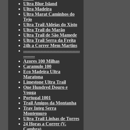
Ultra Blue Island
Ultra Madeira
Ultra Marat Caminhos do
Tejo
Ultra Trail Aldeias do Xisto
Ultra Trail do Marão
Ultra Trail de São Mamede
Ultra Trail Serra da Freita
24h a Correr Mem Martins
---------------------------------------
--------
Azores 100 Milhas
Caramulo 100
Eco Madeira Ultra
Maratona
Limestone Ultra Trail
One Hundred Douro e
Vouga
Portugal 1001
Trail Amigos da Montanha
Trav Integ Serra
Montemuro
Ultra Trail Linhas de Torres
24 Horas a Correr (V.
Cambra)