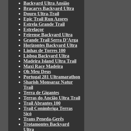
Backyard Ultra Ansião
Bracarvs Backyard Ultra
Douro Ultra-Trail
Epic Trail Run Azores
Estrela Grande Trail
Estrelaçor
Feirense Backyard Ultra
Grande Trail Serra D’Arga
Horizontes Backyard Ultra
Linhas de Torres 100
Lisboa Backyard Ultra
Madeira Island Ultra Trail
Maxi Race Madeira
Oh Meu Deus
Portugal 281 Ultramarathon
Sharish Monsaraz Natur
Trail
Terra de Gigantes
Terras do Ancião Ultra Trail
Trail Abrantes 100
Trail Conímbriga Terras
Sicó
Trans Peneda-Gerês
Trotamontes Backyard
Ultra