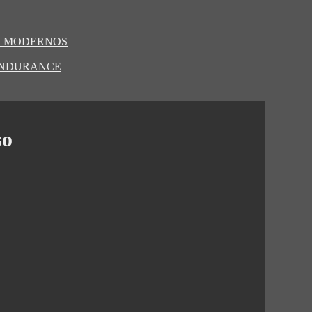
S MODERNOS
 ENDURANCE
so