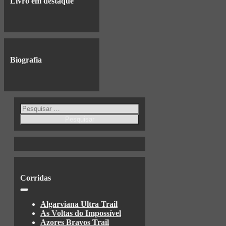
Livro em destaque
Biografia
Pesquisar
por:
Corridas
Algarviana Ultra Trail
As Voltas do Impossível
Azores Bravos Trail